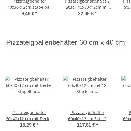
Pizzateigbehälter
Pizzateigbehälter Set 2
Pizz
40x30x12cm stapelbar
Stück 40x30x12cm mit
Stü
für Pizzeria und Hobby
Auflagedeckel stapelbar
Aufl
9,48 €
*
22,69 €
*
für Pizzeria und Hobby
für
Pizzateigballenbehälter 60 cm x 40 cm
Pizzateigbehälter
Pizzateigbehälter
P
60x40x12 cm mit Deckel
60x40x12 cm Set 12
60x
stapelbar für Pizzeria
Stück mit Deckel
für
15,29 €
*
117,81 €
*
und Hobby
stapelbar für Pizzeria