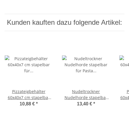
und Hobby
Kunden kauften dazu folgende Artikel:
Pizzateigbehälter
Nudeltrockner
P
60x40x7 cm stapelbar
Nudelhorde stapelbar
60x4
für Pizzeria und Hobby
für Pasta
sta
10,88 €
*
13,40 €
*
lebensmittelecht