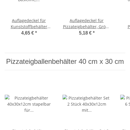
Auflagedeckel für
Auflagedeckel für
Kunststoffbehälter
Pizzateigbehälter, Größe
P
Basicline, Größe
60x40cm
tra
4,65 €
*
5,18 €
*
40x30cm
Pizzateigballenbehälter 40 cm x 30 cm