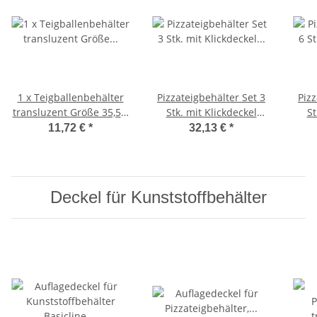
1 x Teigballenbehälter
Pizzateigbehälter Set 3
Pizz
transluzent Größe 35,5 x
Stk. mit Klickdeckel
St
27,5 x 8,5 cm + 1 x
transparent stapelbar
tra
11,72 €
*
32,13 €
*
Klickdeckel transparent
für Pizzeria und Hobby
für
Deckel für Kunststoffbehälter