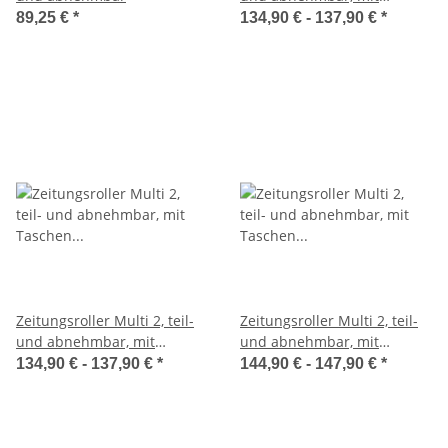
Taschen in blau
89,25 €
*
134,90 € -
137,90 €
*
Zeitungsroller Multi 2, teil-
Zeitungsroller Multi 2, teil-
und abnehmbar, mit
und abnehmbar, mit
Taschen in rot
Taschen Porty Pro in blau
134,90 € -
137,90 €
*
144,90 € -
147,90 €
*