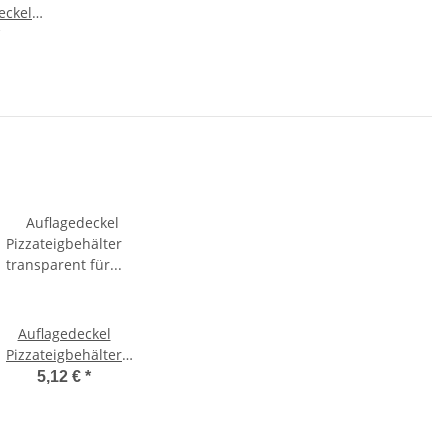
eckel
pelbar
d Hobby
Auflagedeckel
Pizzateigbehälter
ransparent für Größe
5,12 €
*
60x40cm