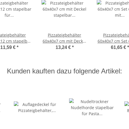
zateigbehälter
Pizzateigbehälter
Pizzateigbehä
12 cm stapelbar
60x40x7 cm mit Deckel
60x40x7 cm Set 
zzeria und Hobby
stapelbar für Pizzeria
mit Deckel sta
11,59 €
*
13,24 €
*
61,65 €
*
und Hobby
für Pizzeria un
Kunden kauften dazu folgende Artikel: