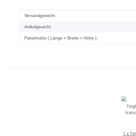
Produkteigenschaft
Wert
Versandgewicht:
Artikelgewicht:
Paketmaße ( Länge × Breite × Höhe ):
1 x Te