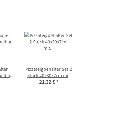
lter
Pizzateigbehälter Set 2
pelbar
Stück 40x30x7cm mit
d Hobby
Auflagedeckel
21,32 €
*
stapelbar für Pizzeria
und Hobby