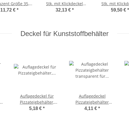
uzent Größe 35,5
Stk. mit Klickdeckel
Stk. mit Klickd
5 x 8,5 cm + 1 x
transparent stapelbar
transparent sta
11,72 €
*
32,13 €
*
59,50 €
*
eckel transparent
für Pizzeria und Hobby
für Pizzeria un
Deckel für Kunststoffbehälter
Auflagedeckel für
Auflagedeckel
Pizzateigbehälter,
Pizzateigbehälter
Größe 60x40cm
transparent für Größe
t
5,18 €
*
4,11 €
*
40x30cm