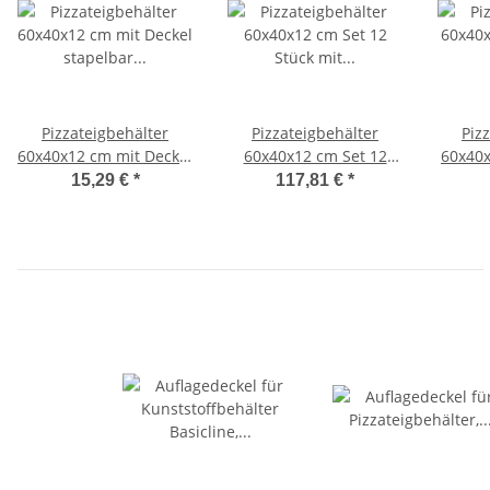
Pizzateigbehälter
Pizzateigbehälter
Piz
60x40x12 cm mit Deckel
60x40x12 cm Set 12
60x40x
stapelbar für Pizzeria
Stück mit Deckel
für Pi
15,29 €
*
117,81 €
*
und Hobby
stapelbar für Pizzeria
und Hobby