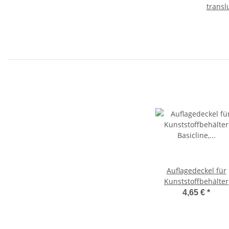
transl
x 27,
Klickd
Auflagedeckel für
Kunststoffbehälter
Basicline, Größe
4,65 €
*
40x30cm