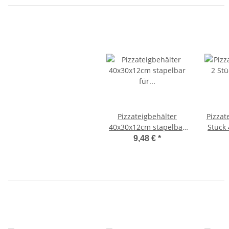
Pizzateigbehälter
Pizzat
40x30x12cm stapelbar
Stück
für Pizzeria und Hobby
Au
9,48 €
*
stapel