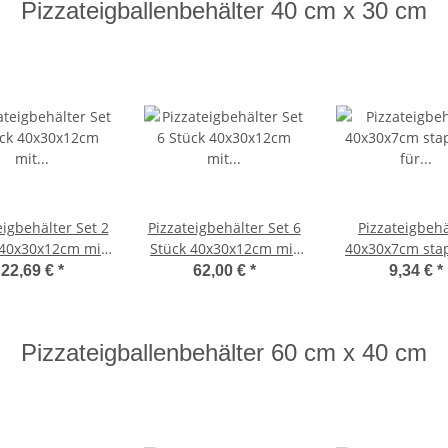
Pizzateigballenbehälter 40 cm x 30 cm
eigbehälter Set 2
Pizzateigbehälter Set 6
Pizzateigbehä
 40x30x12cm mit
Stück 40x30x12cm mit
40x30x7cm sta
flagedeckel
Auflagedeckel
für Pizzeria un
22,69 €
*
62,00 €
*
9,34 €
*
bar für Pizzeria
stapelbar für Pizzeria
und Hobby
und Hobby
Pizzateigballenbehälter 60 cm x 40 cm