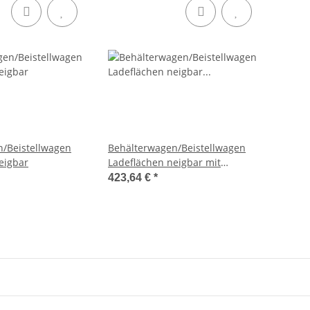
/Beistellwagen
Behälterwagen/Beistellwagen
eigbar
Ladeflächen neigbar mit
Bodenplatten
423,64 €
*