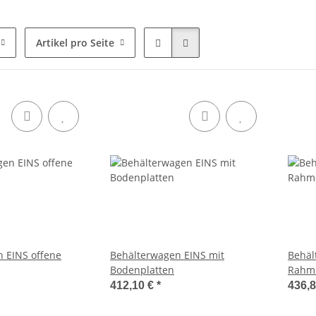
Artikel pro Seite
 EINS offene
Behälterwagen EINS mit
Behäl
Bodenplatten
Rahm
412,10 €
*
436,