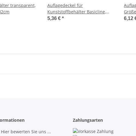
älter transparent,
Auflagedeckel für
Aufla
32cm
Kunststoffbehälter Basicline,
Größe
Größe 60x40cm
5,36 €
*
6,12 
ormationen
Zahlungsarten
 Hier bewerten Sie uns ...