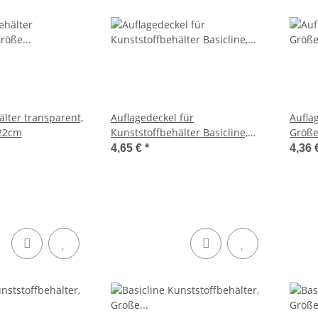
älter transparent,
Auflagedeckel für
Aufla
22cm
Kunststoffbehälter Basicline,
Größe
Größe 40x30cm
4,65 €
*
4,36 