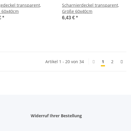
gedeckel transparent,
Scharnierdeckel transparent,
 60x40cm
Größe 60x40cm
€
*
6,43 €
*
Artikel 1 - 20 von 34
1
2
Widerruf Ihrer Bestellung