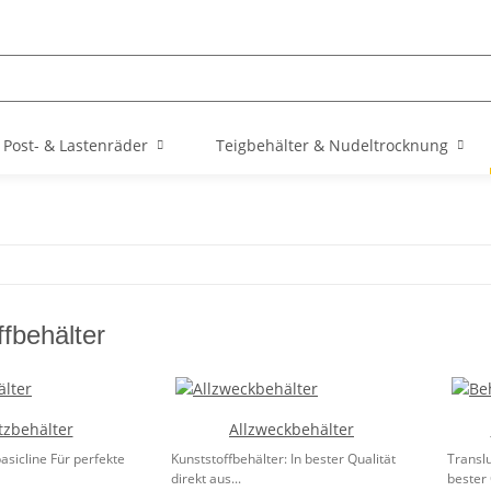
Post- & Lastenräder
Teigbehälter & Nudeltrocknung
fbehälter
tzbehälter
Allzweckbehälter
asicline Für perfekte
Kunststoffbehälter: In bester Qualität
Translu
direkt aus...
bester 