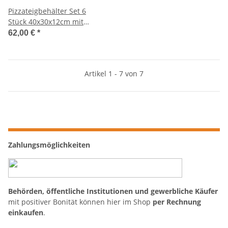
Pizzateigbehälter Set 6
Stück 40x30x12cm mit
Auflagedeckel stapelbar für
62,00 €
*
Pizzeria und Hobby
Artikel 1 - 7 von 7
Zahlungsmöglichkeiten
Behörden, öffentliche Institutionen und gewerbliche Käufer
mit positiver Bonität können hier im Shop
per Rechnung
einkaufen
.