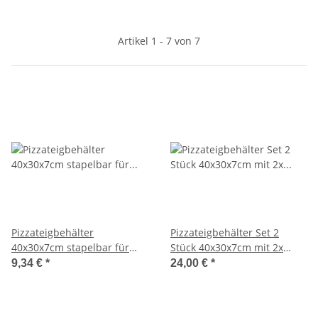
Artikel 1 - 7 von 7
Pizzateigbehälter
Pizzateigbehälter Set 2
40x30x7cm stapelbar für
Stück 40x30x7cm mit 2x
Pizzeria und Hobby
Auflagedeckel stapelbar für
9,34 €
*
24,00 €
*
Pizzeria und Hobby