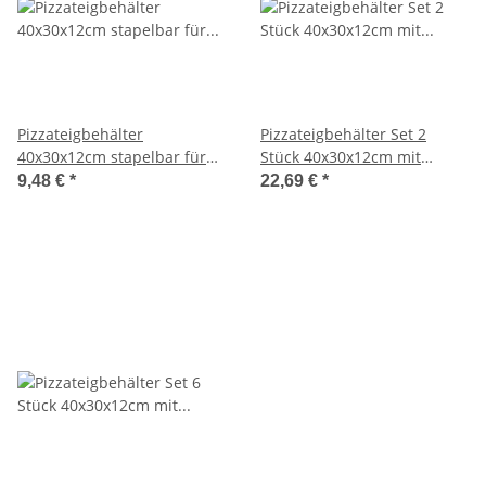
Pizzateigbehälter
Pizzateigbehälter Set 2
40x30x12cm stapelbar für
Stück 40x30x12cm mit
Pizzeria und Hobby
Auflagedeckel stapelbar für
9,48 €
*
22,69 €
*
Pizzeria und Hobby