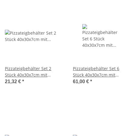
Pizzateigbehälter Set 2
Pizzateigbehälter Set 6
Stück 40x30x7cm mit
Stück 40x30x7cm mit
Auflagedeckel stapelbar für
Auflagedeckel stapelbar für
21,32 €
*
61,00 €
*
Pizzeria und Hobby
Pizzeria und Hobby