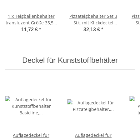
1 x Teigballenbehälter
Pizzateigbehälter Set 3
Pizz
transluzent Größe 35,5 x
Stk. mit Klickdeckel
St
27,5 x 8,5 cm + 1 x
transparent stapelbar
tra
11,72 €
*
32,13 €
*
Klickdeckel transparent
für Pizzeria und Hobby
für
Deckel für Kunststoffbehälter
Auflagedeckel für
Auflagedeckel für