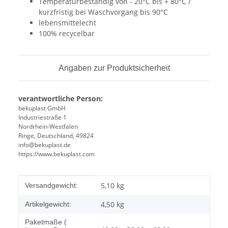
Temperaturbeständig von - 20°C bis + 80°C /
kurzfristig bei Waschvorgang bis 90°C
lebensmittelecht
100% recycelbar
Angaben zur Produktsicherheit
verantwortliche Person:
bekuplast GmbH
Industriestraße 1
Nordrhein-Westfalen
Ringe, Deutschland, 49824
info@bekuplast.de
https://www.bekuplast.com
Produkteigenschaft
Wert
5,10 kg
Versandgewicht:
4,50
kg
Artikelgewicht:
Paketmaße (