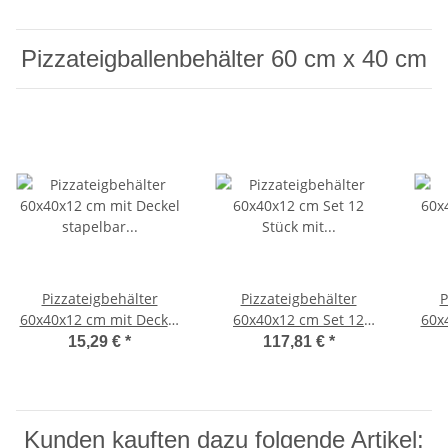
Pizzateigballenbehälter 60 cm x 40 cm
Pizzateigbehälter
Pizzateigbehälter
P
60x40x12 cm mit Deckel
60x40x12 cm Set 12
60x
stapelbar für Pizzeria
Stück mit Deckel
für
15,29 €
*
117,81 €
*
und Hobby
stapelbar für Pizzeria
und Hobby
Kunden kauften dazu folgende Artikel: