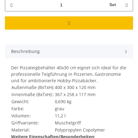
Set
Beschreibung
Der Pizzateigbehälter 40x30 cm eignet sich ideal für die
professionelle Teigführung in Pizzerien, Gastronomie
und für ambitionierte Hobby-Pizzabäcker.
Außenmaße (BxTxH):
400 x 300 x 120 mm
Innenmaße (BxTxH)::
367 x 258 x 117 mm
Gewicht:
0,690 kg
Farbe:
grau
Volumen:
11,2 l
Griffvariante:
Muschelgriff
Material:
Polypropylen Copolymer
Weitere Eigenschaften/Besonderheiten: