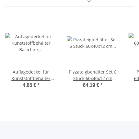
Auflagedeckel für
Pizzateigbehälter Set 6
P
Kunststoffbehälter
Stück 60x40x12 cm
60
Basicline, Größe
stapelbar für Pizzeria &
4,65 €
*
64,19 €
*
40x30cm
Hobby
sta