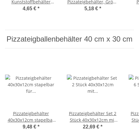
Kunststoffbehälter
Pizzateigbehälter, Größe
P
Basicline, Größe
60x40cm
tra
4,65 €
*
5,18 €
*
40x30cm
Pizzateigballenbehälter 40 cm x 30 cm
Pizzateigbehälter
Pizzateigbehälter Set 2
Pizz
40x30x12cm stapelbar
Stück 40x30x12cm mit
Stü
für Pizzeria und Hobby
Auflagedeckel stapelbar
Aufl
9,48 €
*
22,69 €
*
für Pizzeria und Hobby
für