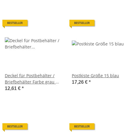
BESTSELLER
BESTSELLER
Deckel für Postbehälter /
Postkiste Größe 15 blau
Briefbehälter Farbe grau mit
17,26 €
*
Einsteckfach
12,61 €
*
BESTSELLER
BESTSELLER