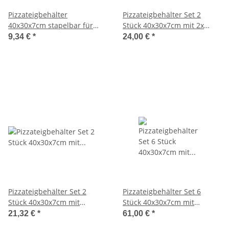
Pizzateigbehälter
Pizzateigbehälter Set 2
40x30x7cm stapelbar für
Stück 40x30x7cm mit 2x
Pizzeria und Hobby
Auflagedeckel stapelbar für
9,34 €
*
24,00 €
*
Pizzeria und Hobby
Pizzateigbehälter Set 2
Pizzateigbehälter Set 6
Stück 40x30x7cm mit
Stück 40x30x7cm mit
Auflagedeckel stapelbar für
Auflagedeckel stapelbar für
21,32 €
*
61,00 €
*
Pizzeria und Hobby
Pizzeria und Hobby