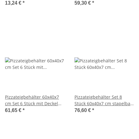
Pizzeria und Hobby
für Pizzeria & Hobby
13,24 €
*
59,30 €
*
Pizzateigbehälter 60x40x7
Pizzateigbehälter Set 8
cm Set 6 Stück mit Deckel
Stück 60x40x7 cm stapelbar
stapelbar für Pizzeria und
für Pizzeria & Hobby
61,65 €
*
76,60 €
*
Hobby