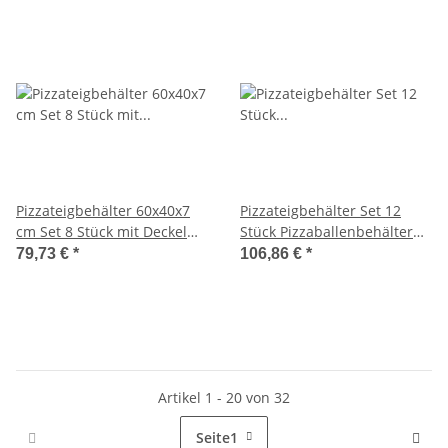
Pizzateigbehälter 60x40x7
Pizzateigbehälter Set 12
cm Set 8 Stück mit Deckel
Stück Pizzaballenbehälter
stapelbar für Pizzeria und
Größe 60x40x7cm
79,73 €
*
106,86 €
*
Hobby
Artikel 1 - 20 von 32
Seite
1