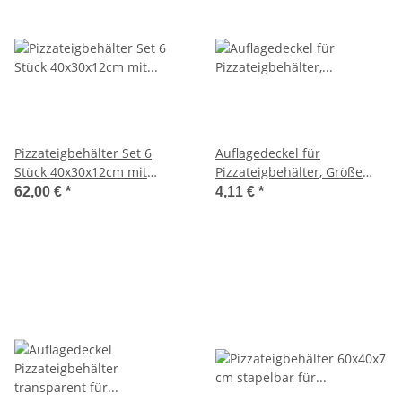
Pizzateigbehälter Set 6
Auflagedeckel für
Stück 40x30x12cm mit
Pizzateigbehälter, Größe
Auflagedeckel stapelbar für
40x30cm
62,00 €
*
4,11 €
*
Pizzeria und Hobby