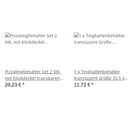
Pizzateigbehälter Set 2 Stk.
1 x Teigballenbehälter
mit Klickdeckel transparent
transluzent Größe 35,5 x
stapelbar für Pizzeria und
27,5 x 8,5 cm + 1 x
20,23 €
*
11,72 €
*
Hobby
Klickdeckel transparent