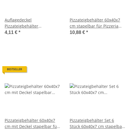
Auflagedeckel
Pizzateigbehälter 60x40x7
Pizzateigbehälter
cm stapelbar für Pizzeria
transparent für Größe
und Hobby
4,11 €
*
10,88 €
*
40x30cm
BESTSELLER
Pizzateigbehälter 60x40x7
Pizzateigbehälter Set 6
cm mit Deckel stapelbar für
Stück 60x40x7 cm stapelbar