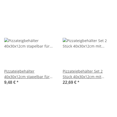
Pizzateigbehälter
Pizzateigbehälter Set 2
40x30x12cm stapelbar für
Stück 40x30x12cm mit
Pizzeria und Hobby
Auflagedeckel stapelbar für
9,48 €
*
22,69 €
*
Pizzeria und Hobby