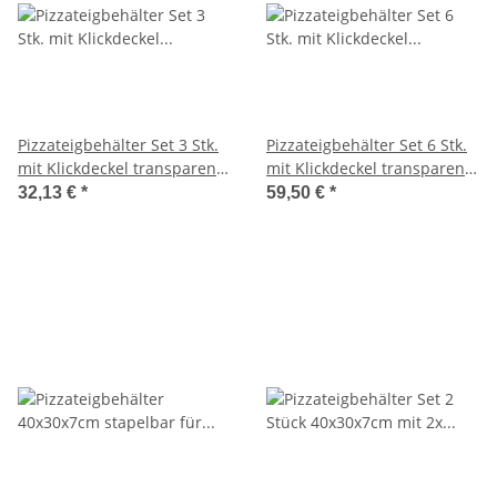
Pizzateigbehälter Set 3 Stk.
Pizzateigbehälter Set 6 Stk.
mit Klickdeckel transparent
mit Klickdeckel transparent
stapelbar für Pizzeria und
stapelbar für Pizzeria und
32,13 €
*
59,50 €
*
Hobby
Hobby