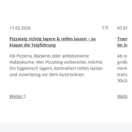
Kommentare z
0
17.02.2026
07.01.
Pizzateig richtig lagern & reifen lassen – so
Translu
klappt die Teigführung
im Sor
Ob Pizzeria, Bäckerei oder ambitionierte
Ab sofo
Hobbyküche: Wer Pizzateig vorbereitet, möchte
großen
ihn hygienisch lagern, kontrolliert reifen lassen
Format
und zuverlässig vor dem Austrocknen
transl
30x20 
Weiter
Weiter