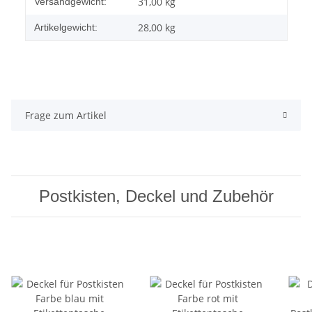
Produkteigenschaft
Wert
31,00 kg
Versandgewicht:
28,00
kg
Artikelgewicht:
Frage zum Artikel
Postkisten, Deckel und Zubehör