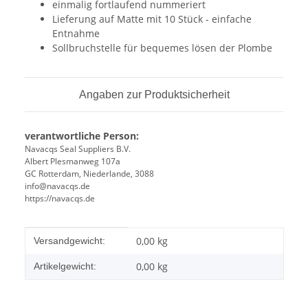
einmalig fortlaufend nummeriert
Lieferung auf Matte mit 10 Stück - einfache
Entnahme
Sollbruchstelle für bequemes lösen der Plombe
Angaben zur Produktsicherheit
verantwortliche Person:
Navacqs Seal Suppliers B.V.
Albert Plesmanweg 107a
GC Rotterdam, Niederlande, 3088
info@navacqs.de
https://navacqs.de
Produkteigenschaft
Wert
0,00 kg
Versandgewicht:
0,00
kg
Artikelgewicht: