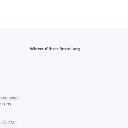
Kräutertrocknung
Widerruf Ihrer Bestellung
ionen sowie
ei uns
St., zzgl.