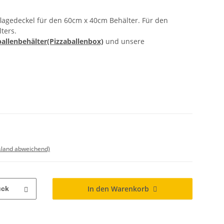
flagedeckel für den 60cm x 40cm Behälter. Für den
ters.
ballenbehälter(Pizzaballenbox)
und unsere
sland abweichend)
In den Warenkorb
ück