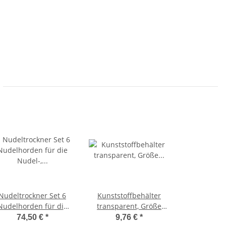
Nudeltrockner Set 6
Kunststoffbehälter
Nudelhorden für die
transparent, Größe
Nudel-, Obst- und
40x30x22cm
74,50 €
*
9,76 €
*