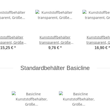
tstoffbehälter
Kunststoffbehälter
Kunststoffbeh
sparent, Größe
transparent, Größe
transparent, 
0x40x22cm
40x30x22cm
60x40x32
15,25 €
*
9,76 €
*
16,90 €
*
Standardbehälter Basicline