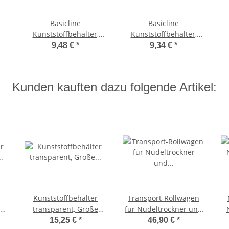
Basicline
Basicline
Kunststoffbehälter,
Kunststoffbehälter,
Größe 40x30x12cm
Größe 40x30x7cm
9,48 €
*
9,34 €
*
Kunden kauften dazu folgende Artikel:
Kunststoffbehälter
Transport-Rollwagen
transparent, Größe
für Nudeltrockner und
60x40x22cm
Pizzateigbehälter
15,25 €
*
46,90 €
*