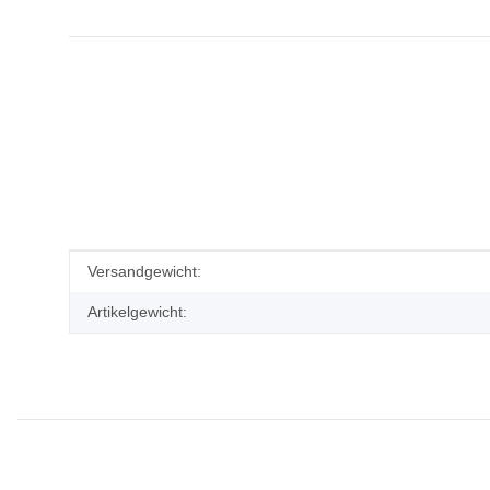
Produkteigenschaft
Wert
Versandgewicht:
Artikelgewicht: