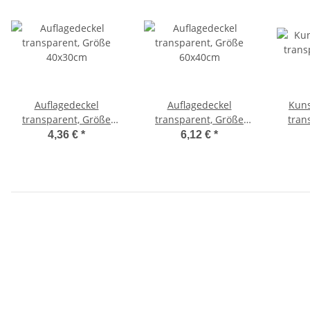
Auflagedeckel
Auflagedeckel
Kuns
transparent, Größe
transparent, Größe
tran
40x30cm
60x40cm
6
4,36 €
*
6,12 €
*