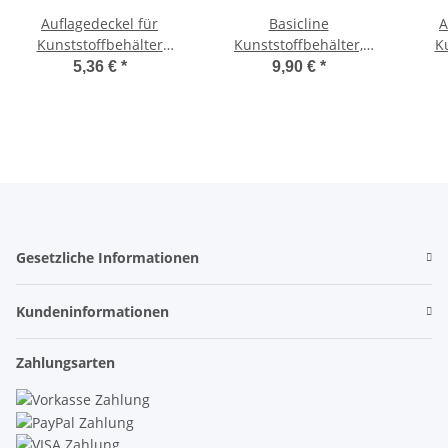
Auflagedeckel für
Basicline
A
Kunststoffbehälter
Kunststoffbehälter,
K
Basicline, Größe
Größe 40x30x22cm
5,36 €
*
9,90 €
*
60x40cm
Gesetzliche Informationen
Kundeninformationen
Zahlungsarten