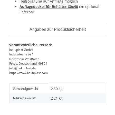
Heißprägung auf Anfrage möglich
Auflagedeckel für Behälter 60x40
cm optional
lieferbar
Angaben zur Produktsicherheit
verantwortliche Person:
bekuplast GmbH
Industriestraße 1
Nordrhein-Westfalen
Ringe, Deutschland, 49824
info@bekuplast.de
https://www.bekuplast.com
Produkteigenschaft
Wert
2,50 kg
Versandgewicht:
2,21
kg
Artikelgewicht: