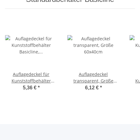
Auflagedeckel für
Auflagedeckel
Kunststoffbehälter
transparent, Größe
Ku
Basicline, Größe
60x40cm
Gr
5,36 €
*
6,12 €
*
60x40cm