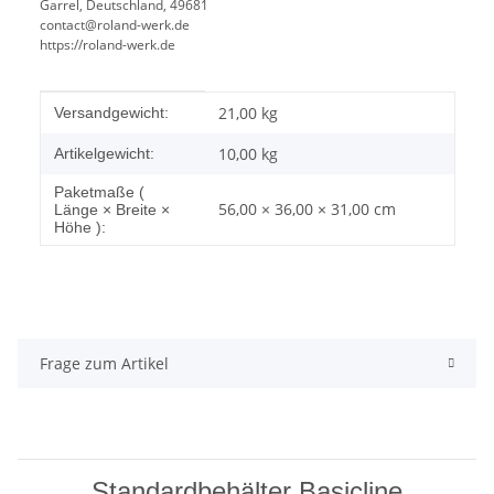
Garrel, Deutschland, 49681
contact@roland-werk.de
https://roland-werk.de
Produkteigenschaft
Wert
21,00 kg
Versandgewicht:
10,00
kg
Artikelgewicht:
Paketmaße (
56,00 × 36,00 × 31,00 cm
Länge × Breite ×
Höhe ):
Frage zum Artikel
Standardbehälter Basicline