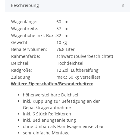
Beschreibung
Wagenlänge:
60 cm
Wagenbreite:
57 cm
Wagenhöhe inkl. Box :
32 cm
Gewicht:
10 kg
Behältervolumen:
76,8 Liter
Rahmenfarbe:
schwarz (pulverbeschichtet)
Deichsel:
Hochdeichsel
Radgröße:
12 Zoll Luftbereifung
Zuladung:
max.: 50 kg Verteillast
Weitere Eigenschaften/Besonderheiten:
höhenverstellbare Deichsel
inkl. Kupplung zur Befestigung an der
Gepäckträgeraufnahme
inkl. 6 Stück Reflektoren
inkl. Bedienungsanleitung
ohne Umbau als Handwagen einsetzbar
sehr einfache Montage