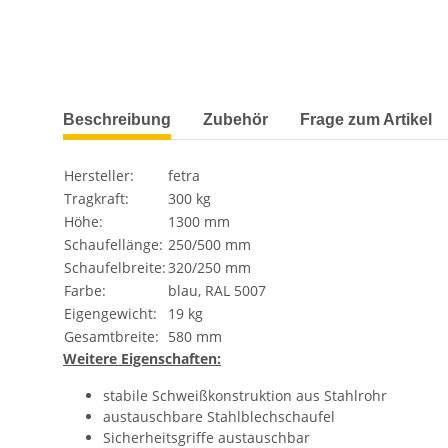
weitere Registerkarten anzeigen
Beschreibung
Zubehör
Frage zum Artikel
Hersteller:
fetra
Tragkraft:
300 kg
Höhe:
1300 mm
Schaufellänge:
250/500 mm
Schaufelbreite:
320/250 mm
Farbe:
blau, RAL 5007
Eigengewicht:
19 kg
Gesamtbreite:
580 mm
Weitere Eigenschaften:
stabile Schweißkonstruktion aus Stahlrohr
austauschbare Stahlblechschaufel
Sicherheitsgriffe austauschbar