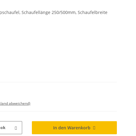
pschaufel, Schaufellänge 250/500mm, Schaufelbreite
sland abweichend)
In den Warenkorb
ück