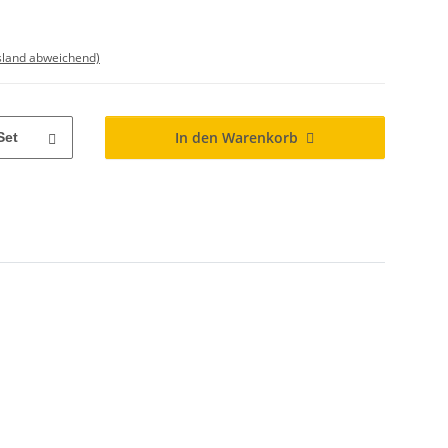
sland abweichend)
In den Warenkorb
Set