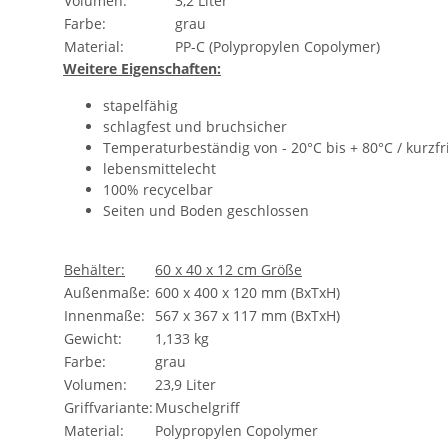
Volumen:
3,2 Liter
Farbe:
grau
Material:
PP-C (Polypropylen Copolymer)
Weitere Eigenschaften:
stapelfähig
schlagfest und bruchsicher
Temperaturbeständig von - 20°C bis + 80°C / kurzf
lebensmittelecht
100% recycelbar
Seiten und Boden geschlossen
Behälter:
60 x 40 x 12 cm Größe
Außenmaße:
600 x 400 x 120 mm (BxTxH)
Innenmaße:
567 x 367 x 117 mm (BxTxH)
Gewicht:
1,133 kg
Farbe:
grau
Volumen:
23,9 Liter
Griffvariante:
Muschelgriff
Material:
Polypropylen Copolymer