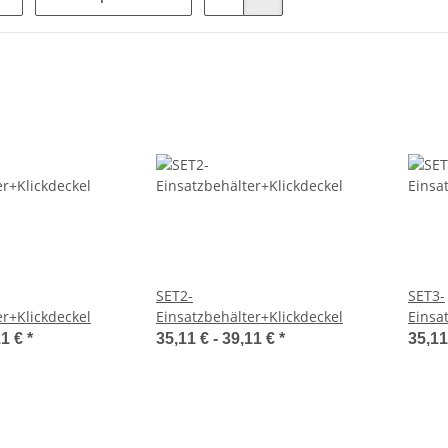
SET2-
SET3-
er+Klickdeckel
Einsatzbehälter+Klickdeckel
Einsa
11 €
*
35,11 € -
39,11 €
*
35,11