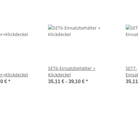
SET6-Einsatzbehälter +
SET7-
er+Klickdeckel
Klickdeckel
Einsa
10 €
*
35,11 € -
39,10 €
*
35,11