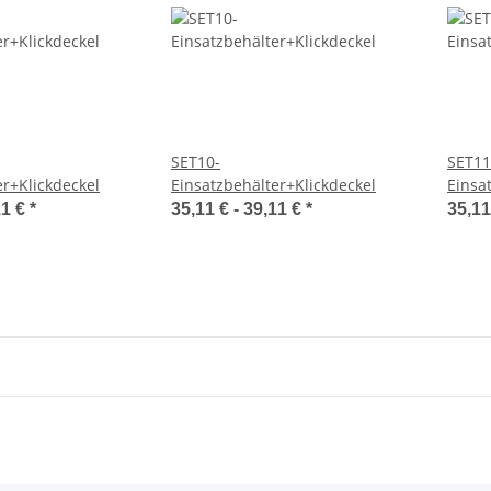
SET10-
SET11
er+Klickdeckel
Einsatzbehälter+Klickdeckel
Einsa
11 €
*
35,11 € -
39,11 €
*
35,11