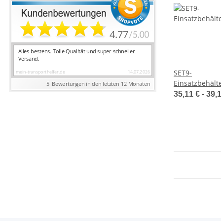
SET9-
Einsatzbehält
35,11 € -
39,