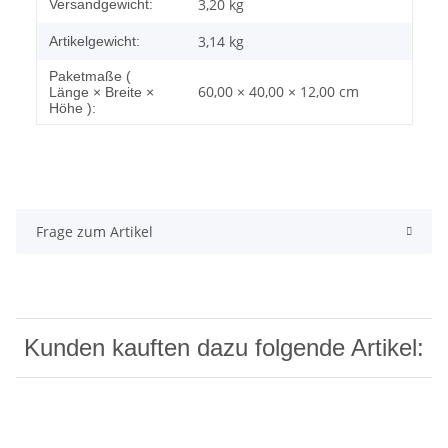
Produkteigenschaft
Wert
3,20 kg
Versandgewicht:
3,14
kg
Artikelgewicht:
Paketmaße (
60,00 × 40,00 × 12,00 cm
Länge × Breite ×
Höhe ):
Frage zum Artikel
Kunden kauften dazu folgende Artikel: