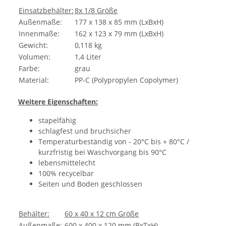
Einsatzbehälter:
8x 1/8 Größe
Außenmaße:
177 x 138 x 85 mm (LxBxH)
Innenmaße:
162 x 123 x 79 mm (LxBxH)
Gewicht:
0,118 kg
Volumen:
1,4 Liter
Farbe:
grau
Material:
PP-C (Polypropylen Copolymer)
Weitere Eigenschaften:
stapelfähig
schlagfest und bruchsicher
Temperaturbeständig von - 20°C bis + 80°C /
kurzfristig bei Waschvorgang bis 90°C
lebensmittelecht
100% recycelbar
Seiten und Boden geschlossen
Behälter:
60 x 40 x 12 cm Größe
Außenmaße:
600 x 400 x 120 mm (BxTxH)