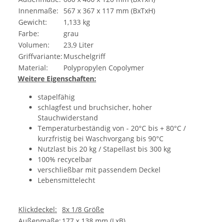
Innenmaße:
567 x 367 x 117 mm (BxTxH)
Gewicht:
1,133 kg
Farbe:
grau
Volumen:
23,9 Liter
Griffvariante:
Muschelgriff
Material:
Polypropylen Copolymer
Weitere Eigenschaften:
stapelfähig
schlagfest und bruchsicher, hoher
Stauchwiderstand
Temperaturbeständig von - 20°C bis + 80°C /
kurzfristig bei Waschvorgang bis 90°C
Nutzlast bis 20 kg / Stapellast bis 300 kg
100% recycelbar
verschließbar mit passendem Deckel
Lebensmittelecht
Klickdeckel:
8x 1/8 Größe
Außenmaße:
177 x 138 mm (LxB)