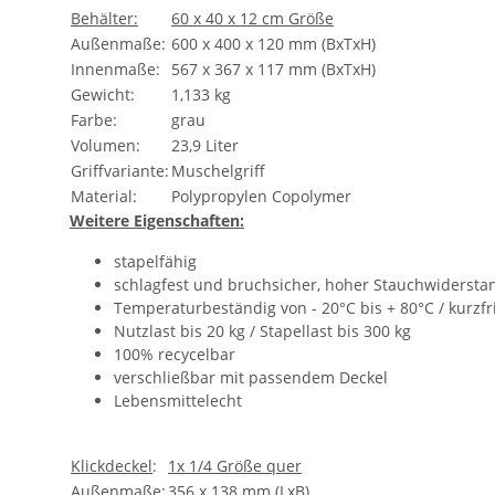
Behälter:
60 x 40 x 12 cm Größe
Außenmaße:
600 x 400 x 120 mm (BxTxH)
Innenmaße:
567 x 367 x 117 mm (BxTxH)
Gewicht:
1,133 kg
Farbe:
grau
Volumen:
23,9 Liter
Griffvariante:
Muschelgriff
Material:
Polypropylen Copolymer
Weitere Eigenschaften:
stapelfähig
schlagfest und bruchsicher, hoher Stauchwidersta
Temperaturbeständig von - 20°C bis + 80°C / kurzfr
Nutzlast bis 20 kg / Stapellast bis 300 kg
100% recycelbar
verschließbar mit passendem Deckel
Lebensmittelecht
Klickdeckel
:
1x 1/4 Größe quer
Außenmaße:
356 x 138 mm (LxB)