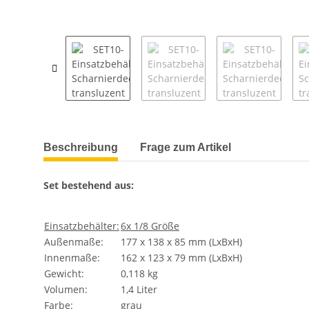
weitere Registerkarten anzeigen
Beschreibung
Frage zum Artikel
Set bestehend aus:
Einsatzbehälter:
6x 1/8 Größe
Außenmaße:
177 x 138 x 85 mm (LxBxH)
Innenmaße:
162 x 123 x 79 mm (LxBxH)
Gewicht:
0,118 kg
Volumen:
1,4 Liter
Farbe:
grau