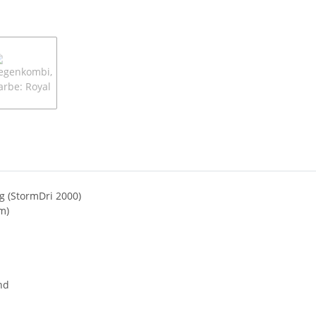
g (StormDri 2000)
m)
nd