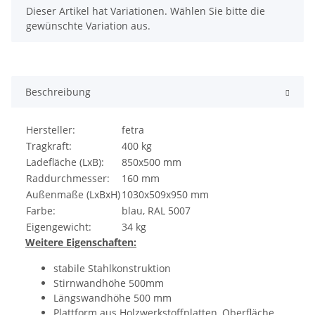
x
Dieser Artikel hat Variationen. Wählen Sie bitte die
gewünschte Variation aus.
Beschreibung
Hersteller:
fetra
Tragkraft:
400 kg
Ladefläche (LxB):
850x500 mm
Raddurchmesser:
160 mm
Außenmaße (LxBxH)
1030x509x950 mm
Farbe:
blau, RAL 5007
Eigengewicht:
34 kg
Weitere Eigenschaften:
stabile Stahlkonstruktion
Stirnwandhöhe 500mm
Längswandhöhe 500 mm
Plattform aus Holzwerkstoffplatten, Oberfläche