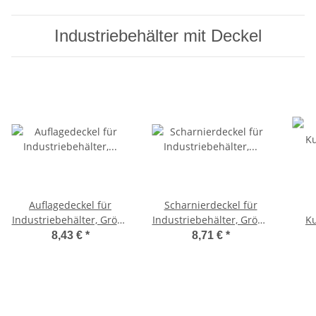
Industriebehälter mit Deckel
Auflagedeckel für
Scharnierdeckel für
Industriebehälter, Größe
Industriebehälter, Größe
Ku
60x40cm, grau auf
60x40cm, grau
Grö
8,43 €
*
8,71 €
*
Europalette