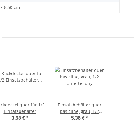
 × 8,50 cm
ickdeckel quer für 1/2
Einsatzbehälter quer
Einsatzbehälter
basicline, grau, 1/2
asicline, transparent
Unterteilung
3,68 €
*
5,36 €
*