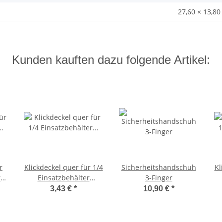
27,60 × 13,80
Kunden kauften dazu folgende Artikel:
r
Klickdeckel quer für 1/4
Sicherheitshandschuh
Kl
r
Einsatzbehälter
3-Finger
nt
basicline, transparent
b
3,43 €
*
10,90 €
*