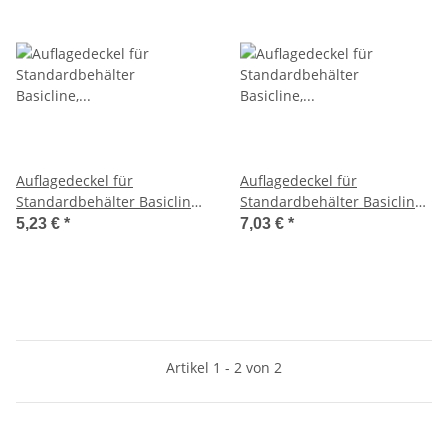
Auflagedeckel für
Auflagedeckel für
Standardbehälter Basicline,
Standardbehälter Basicline,
Größe 40x30cm auf
Größe 60x40cm auf
5,23 €
*
7,03 €
*
Europalette
Europalette
Artikel 1 - 2 von 2