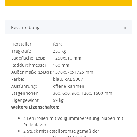
Beschreibung
Hersteller:
fetra
Tragkraft:
250 kg
Ladefläche (LxB):
1250x610 mm
Raddurchmesser:
160 mm
Außenmaße (LxBxH)
1370x670x1725 mm
Farbe:
blau, RAL 5007
Ausführung:
offene Rahmen
Etagenhöhen:
300, 600, 900, 1200, 1500 mm
Eigengewicht:
59 kg
Weitere Eigenschaften:
4 Lenkrollen mit Vollgummibereifung, Naben mit
Rollenlager
2 Stück mit Festellbremse gemäß der