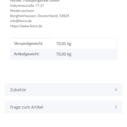
Fechtel Transportgeräte GmbH
Industriestraße 17-21
Niedersachsen
Borgholzhausen, Deutschland, 33829
info@fetra.de
https://www.fetra.de
Produkteigenschaft
Wert
70,00 kg
Versandgewicht:
70,00
kg
Artikelgewicht:
Zubehör
Frage zum Artikel