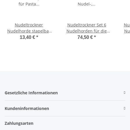
Nudeltrockner
Nudeltrockner Set 6
Nud
Nudelhorde stapelbar
Nudelhorden für die
Nu
für Pasta
Nudel-, Obst- und
N
13,40 €
*
74,50 €
*
lebensmittelecht
Kräutertrocknung
K
Gesetzliche Informationen
Kundeninformationen
Zahlungsarten