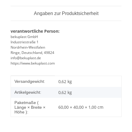
Angaben zur Produktsicherheit
verantwortliche Person:
bekuplast GmbH
Industriestraße 1
Nordrhein-Westfalen
Ringe, Deutschland, 49824
info@bekuplast.de
https://www.bekuplast.com
Produkteigenschaft
Wert
0,62 kg
Versandgewicht:
0,62
kg
Artikelgewicht:
Paketmaße (
60,00 × 40,00 × 1,00 cm
Länge × Breite ×
Höhe ):