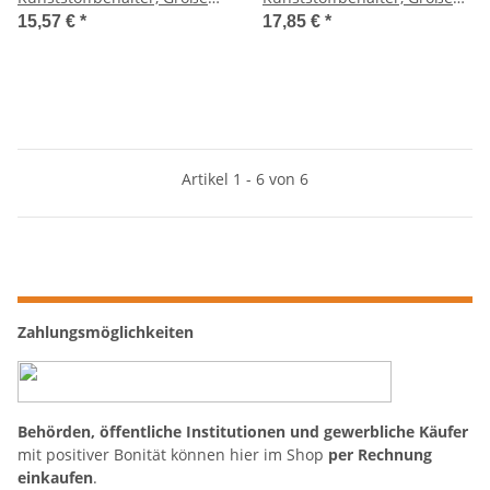
60x40x27cm auf Europalette
60x40x32cm auf Europalette
15,57 €
*
17,85 €
*
Artikel 1 - 6 von 6
Zahlungsmöglichkeiten
Behörden, öffentliche Institutionen und gewerbliche Käufer
mit positiver Bonität können hier im Shop
per Rechnung
einkaufen
.