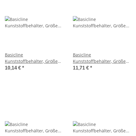
Basicline
Basicline
Kunststoffbehälter, Größe
Kunststoffbehälter, Größe
60x40x7cm auf Europalette
60x40x12cm auf Europalette
10,14 €
*
11,71 €
*