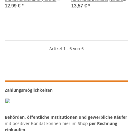
40x30x27cm auf Europalette
40x30x32cm auf Europalette
12,99 €
*
13,57 €
*
Artikel 1 - 6 von 6
Zahlungsmöglichkeiten
Behörden, öffentliche Institutionen und gewerbliche Käufer
mit positiver Bonität können hier im Shop
per Rechnung
einkaufen
.