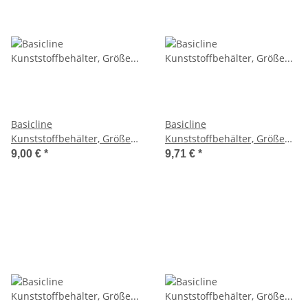
Basicline
Basicline
Kunststoffbehälter, Größe
Kunststoffbehälter, Größe
40x30x7cm auf Europalette
40x30x12cm auf Europalette
9,00 €
*
9,71 €
*