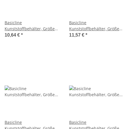
Basicline
Basicline
Kunststoffbehälter, Größe
Kunststoffbehälter, Größe
40x30x17cm auf Europalette
40x30x22cm auf Europalette
10,64 €
*
11,57 €
*
Basicline
Basicline
Kunststoffbehälter, Größe
Kunststoffbehälter, Größe