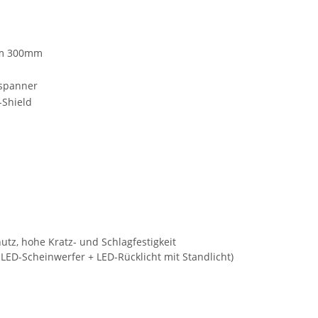
om 300mm
lspanner
-Shield
tz, hohe Kratz- und Schlagfestigkeit
ED-Scheinwerfer + LED-Rücklicht mit Standlicht)