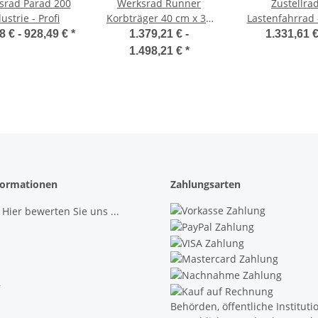
srad Parad 200
Werksrad Runner
Zustellra
ustrie - Profi
Korbträger 40 cm x 30
Lastenfahrrad
cm vorne und hinten
8 € -
928,49 €
*
1.379,21 € -
1.331,61 
1.498,21 €
*
ormationen
Zahlungsarten
 Hier bewerten Sie uns ...
r
Behörden, öffentliche Institut