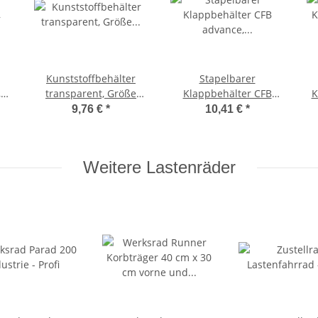
Kunststoffbehälter
Stapelbarer
,
transparent, Größe
Klappbehälter CFB
K
40x30x22cm
advance, Größe
9,76 €
*
10,41 €
*
40x30x16cm
Weitere Lastenräder