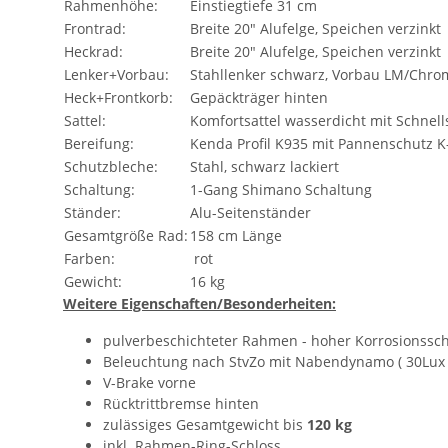
Rahmenhöhe:
Einstiegtiefe 31 cm
Frontrad:
Breite 20" Alufelge, Speichen verzinkt
Heckrad:
Breite 20" Alufelge, Speichen verzinkt
Lenker+Vorbau:
Stahllenker schwarz, Vorbau LM/Chr
Heck+Frontkorb:
Gepäckträger hinten
Sattel:
Komfortsattel wasserdicht mit Schnel
Bereifung:
Kenda Profil K935 mit Pannenschutz K
Schutzbleche:
Stahl, schwarz lackiert
Schaltung:
1-Gang Shimano Schaltung
Ständer:
Alu-Seitenständer
Gesamtgröße Rad:
158 cm Länge
Farben:
rot
Gewicht:
16 kg
Weitere Eigenschaften/Besonderheiten:
pulverbeschichteter Rahmen - hoher Korrosionsschu
Beleuchtung nach StvZo mit Nabendynamo ( 30Lux L
V-Brake vorne
Rücktrittbremse hinten
zulässiges Gesamtgewicht bis
120 kg
inkl. Rahmen-Ring-Schloss