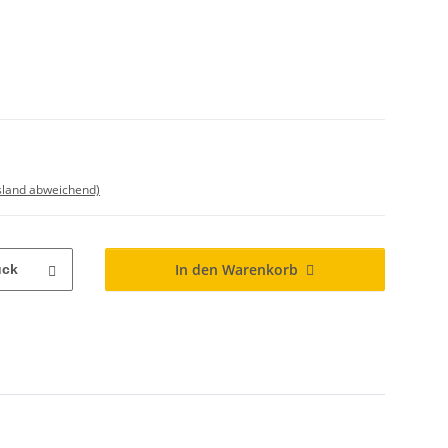
sland abweichend)
In den Warenkorb
ück