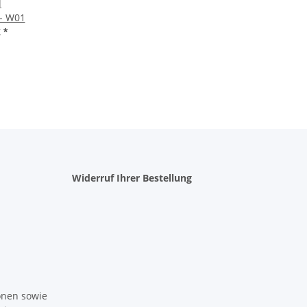
d
 - W01
€
*
Widerruf Ihrer Bestellung
ionen sowie