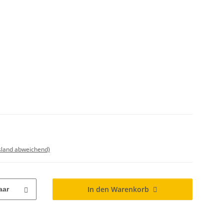
sland abweichend)
In den Warenkorb
aar