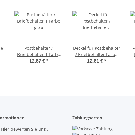
pe
Postbehälter /
Deckel für Postbehälter
F
Briefbehälter 1 Farbe
/ Briefbehälter Farbe
grau
grau mit Einsteckfach
12,67 €
*
12,61 €
*
ormationen
Zahlungsarten
 Hier bewerten Sie uns ...