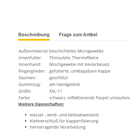
weitere Registerkarten anzeigen
Beschreibung
Frage zum Artikel
Außenmaterial:
beschichtetes Microgewebe
Innenfutter:
Thinsulate, Thermofleece
Innenhand:
Mischgewebe mit Kevlarbesatz
Fingerglieder:
gefütterte, umklappbare Kappe
Daumen:
geschlitzt
Gummizug:
am Handgelenk
Größe:
XXL-11
Farbe:
schwarz, reflektierende Paspel umlaufen
Weitere Eigenschaften:
wasser-, wind- und kälteabweisend
Klettverschluß für Kappenfixierung
hervorragende Verarbeitung