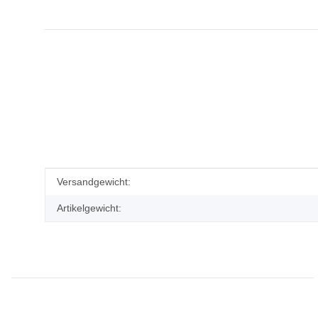
Produkteigenschaft
Wert
Versandgewicht:
Artikelgewicht: