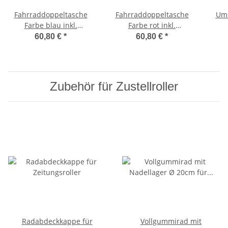
Fahrraddoppeltasche
Fahrraddoppeltasche
Umh
Farbe blau inkl.
Farbe rot inkl.
Schnallriemen
Schnallriemen
60,80 €
*
60,80 €
*
Zubehör für Zustellroller
Radabdeckkappe für
Vollgummirad mit