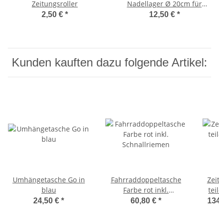
Zeitungsroller
Nadellager Ø 20cm für
Zeitungsroller
2,50 €
*
12,50 €
*
Kunden kauften dazu folgende Artikel:
Umhängetasche Go in
Fahrraddoppeltasche
Zei
blau
Farbe rot inkl.
tei
Schnallriemen
mi
24,50 €
*
60,80 €
*
134