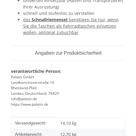
universell einsetzbar (Halten und Transportieren
Ihrer Ausrüstung)
schnell und stufenlos zu verstellen
das
Schnallriemenset
benötigen Sie nur, wenn
Sie die Taschen als Fahrradtaschen einsetzen
wollen, optional zubuchbar
Angaben zur Produktsicherheit
verantwortliche Person:
Palatis GmbH
Landkommissärstraße 14
Rheinland-Pfalz
Landau, Deutschland, 76829
info@palatis.de
https://www.palatis.de
Produkteigenschaft
Wert
14,10 kg
Versandgewicht:
12,70
kg
Artikelgewicht: