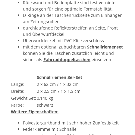
Rückwand und Bodenplatte sind fest vernietet
und sorgen für eine optimale Formstabilität.
D-Ringe an der Taschenrückseite zum Einhängen
am Zeitungsroller
durchlaufende Reflektorstreifen an Seite, Front
und Überwurfdeckel
Überwurfdeckel mit PVC-Klickverschluss
mit dem optional zubuchbaren
Schnallriemenset
können Sie die Taschen zusätzlich leicht und
sicher als
Fahrraddoppeltaschen
einsetzen
Schnallriemen 3er-Set
Länge:
2 x 62 cm / 1 x 32 cm
Breite:
2 x 2,5 cm / 1 x 1,5 cm
Gewicht Set:
0,140 kg
Farbe:
schwarz
Weitere Eigenschaften:
Polyestergurtband mit sehr hoher Zugfestigkeit
Federklemme mit Schnalle