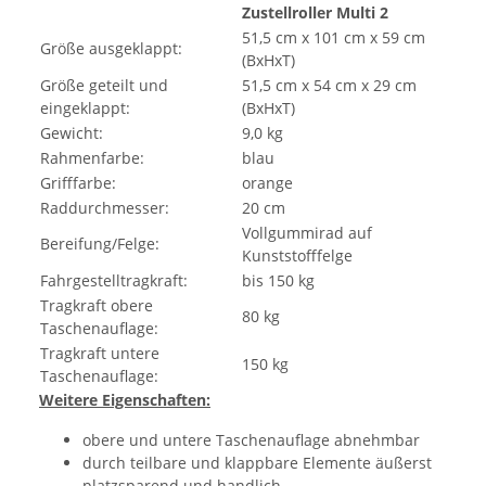
Zustellroller Multi 2
51,5 cm x 101 cm x 59 cm
Größe ausgeklappt:
(BxHxT)
Größe geteilt und
51,5 cm x 54 cm x 29 cm
eingeklappt:
(BxHxT)
Gewicht:
9,0 kg
Rahmenfarbe:
blau
Grifffarbe:
orange
Raddurchmesser:
20 cm
Vollgummirad auf
Bereifung/Felge:
Kunststofffelge
Fahrgestelltragkraft:
bis 150 kg
Tragkraft obere
80 kg
Taschenauflage:
Tragkraft untere
150 kg
Taschenauflage:
Weitere Eigenschaften:
obere und untere Taschenauflage abnehmbar
durch teilbare und klappbare Elemente äußerst
platzsparend und handlich