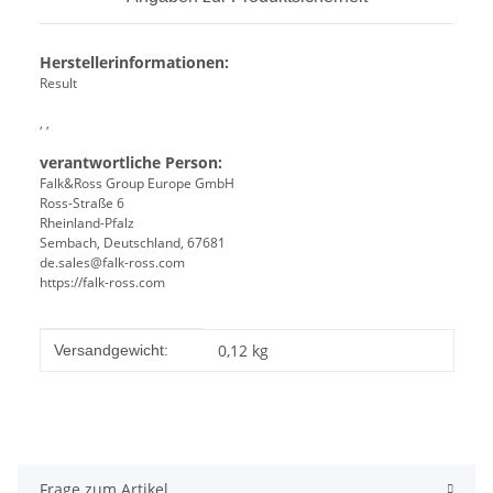
Herstellerinformationen:
Result
, ,
verantwortliche Person:
Falk&Ross Group Europe GmbH
Ross-Straße 6
Rheinland-Pfalz
Sembach, Deutschland, 67681
de.sales@falk-ross.com
https://falk-ross.com
Produkteigenschaft
Wert
0,12 kg
Versandgewicht:
Frage zum Artikel