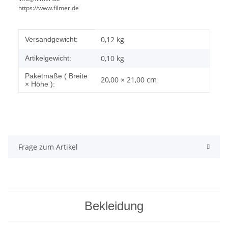
https://www.filmer.de
Produkteigenschaft
Wert
0,12 kg
Versandgewicht:
0,10
kg
Artikelgewicht:
Paketmaße ( Breite
20,00 × 21,00 cm
× Höhe ):
Frage zum Artikel
Bekleidung