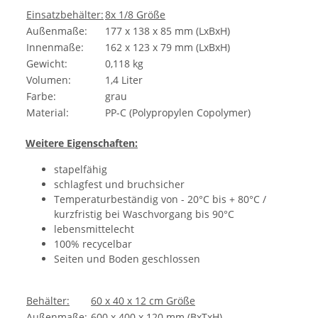
Einsatzbehälter:
8x 1/8 Größe
Außenmaße:
177 x 138 x 85 mm (LxBxH)
Innenmaße:
162 x 123 x 79 mm (LxBxH)
Gewicht:
0,118 kg
Volumen:
1,4 Liter
Farbe:
grau
Material:
PP-C (Polypropylen Copolymer)
Weitere Eigenschaften:
stapelfähig
schlagfest und bruchsicher
Temperaturbeständig von - 20°C bis + 80°C /
kurzfristig bei Waschvorgang bis 90°C
lebensmittelecht
100% recycelbar
Seiten und Boden geschlossen
Behälter:
60 x 40 x 12 cm Größe
Außenmaße:
600 x 400 x 120 mm (BxTxH)