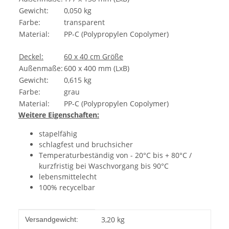
Gewicht:
0,050 kg
Farbe:
transparent
Material:
PP-C (Polypropylen Copolymer)
Deckel:
60 x 40 cm Größe
Außenmaße:
600 x 400 mm (LxB)
Gewicht:
0,615 kg
Farbe:
grau
Material:
PP-C (Polypropylen Copolymer)
Weitere Eigenschaften:
stapelfähig
schlagfest und bruchsicher
Temperaturbeständig von - 20°C bis + 80°C /
kurzfristig bei Waschvorgang bis 90°C
lebensmittelecht
100% recycelbar
Produkteigenschaft
Wert
3,20 kg
Versandgewicht: