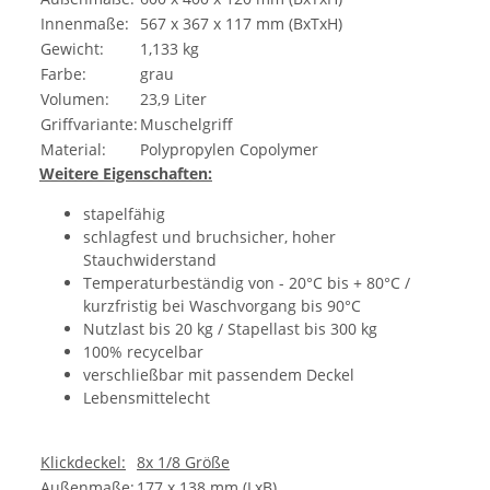
Innenmaße:
567 x 367 x 117 mm (BxTxH)
Gewicht:
1,133 kg
Farbe:
grau
Volumen:
23,9 Liter
Griffvariante:
Muschelgriff
Material:
Polypropylen Copolymer
Weitere Eigenschaften:
stapelfähig
schlagfest und bruchsicher, hoher
Stauchwiderstand
Temperaturbeständig von - 20°C bis + 80°C /
kurzfristig bei Waschvorgang bis 90°C
Nutzlast bis 20 kg / Stapellast bis 300 kg
100% recycelbar
verschließbar mit passendem Deckel
Lebensmittelecht
Klickdeckel:
8x 1/8 Größe
Außenmaße:
177 x 138 mm (LxB)