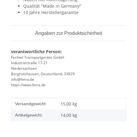
Qualität "Made in Germany"
10 Jahre Herstellergarantie
Angaben zur Produktsicherheit
verantwortliche Person:
Fechtel Transportgeräte GmbH
Industriestraße 17-21
Niedersachsen
Borgholzhausen, Deutschland, 33829
info@fetra.de
https://www.fetra.de
Produkteigenschaft
Wert
15,00 kg
Versandgewicht:
14,00
kg
Artikelgewicht: